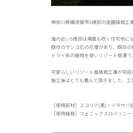
神奈川県横須賀市S様邸の造園植栽工
海の近いS様邸は潮風も吹く住宅地に
既存のサンゴ石の花壇があり、既存の
ドライ系の植物を使いリゾート感漂う
可愛らしいリゾート風植栽工事が完成
施工後はとても喜んで頂きました、工
［使用部材］スコリア(黒)・イタウバ
［使用植栽］フェニックスロべリニー