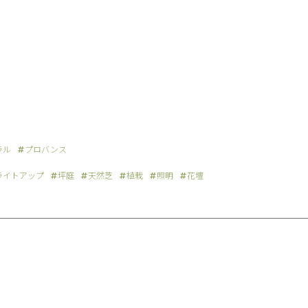
ラル
プロバンス
ライトアップ
坪庭
天然芝
植栽
照明
花壇