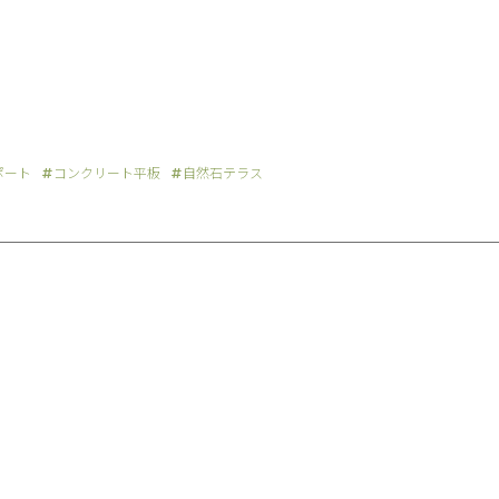
ポート
コンクリート平板
自然石テラス