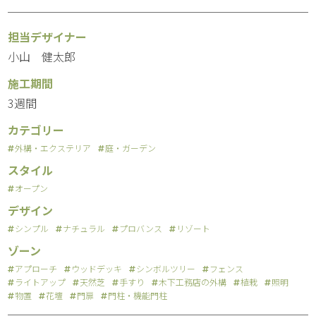
担当デザイナー
小山 健太郎
施工期間
3週間
カテゴリー
外構・エクステリア
庭・ガーデン
スタイル
オープン
デザイン
シンプル
ナチュラル
プロバンス
リゾート
ゾーン
アプローチ
ウッドデッキ
シンボルツリー
フェンス
ライトアップ
天然芝
手すり
木下工務店の外構
植栽
照明
物置
花壇
門扉
門柱・機能門柱