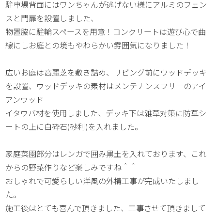
駐車場背面にはワンちゃんが逃げない様にアルミのフェン
スと門扉を設置しました、
物置脇に駐輪スペースを用意！コンクリートは遊び心で曲
線にしお庭との境もやわらかい雰囲気になりました！
広いお庭は高麗芝を敷き詰め、リビング前にウッドデッキ
を設置、ウッドデッキの素材はメンテナンスフリーのアイ
アンウッド
イタウバ材を使用しました、デッキ下は雑草対策に防草シ
ートの上に白砕石(砂利)を入れました。
家庭菜園部分はレンガで囲み黒土を入れております、これ
からの野菜作りなど楽しみですね＾＾
おしゃれで可愛らしい洋風の外構工事が完成いたしまし
た。
施工後はとても喜んで頂きました、工事させて頂きまして