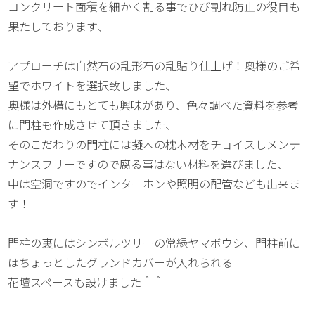
コンクリート面積を細かく割る事でひび割れ防止の役目も
果たしております、
アプローチは自然石の乱形石の乱貼り仕上げ！奥様のご希
望でホワイトを選択致しました、
奥様は外構にもとても興味があり、色々調べた資料を参考
に門柱も作成させて頂きました、
そのこだわりの門柱には擬木の枕木材をチョイスしメンテ
ナンスフリーですので腐る事はない材料を選びました、
中は空洞ですのでインターホンや照明の配管なども出来ま
す！
門柱の裏にはシンボルツリーの常緑ヤマボウシ、門柱前に
はちょっとしたグランドカバーが入れられる
花壇スペースも設けました＾＾